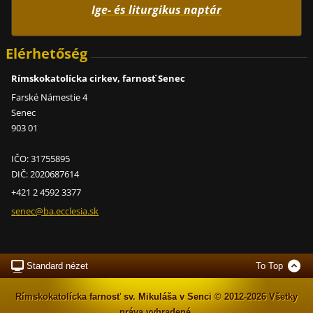
Ige- és liturgikus naptár
Elérhetőség
Rímskokatolícka cirkev, farnosť Senec
Farské Námestie 4
Senec
903 01
IČO: 31755895
DIČ: 2020687614
+421 2 4592 3377
senec@ba
.ecclesi
a.sk
Standard nézet
To Top
Rímskokatolícka farnosť sv. Mikuláša v Senci © 2012-2026 Všetky
práva vyhradené.