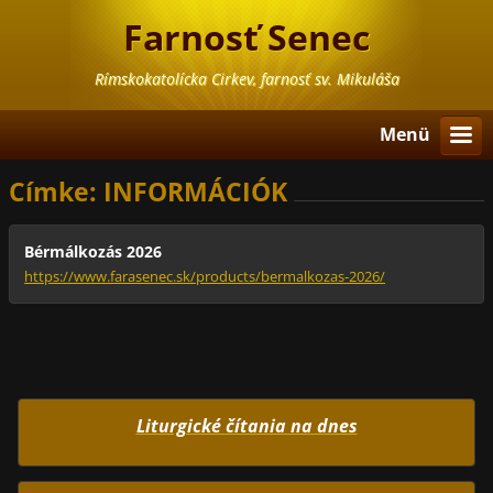
Farnosť Senec
Rímskokatolícka Cirkev, farnosť sv. Mikuláša
Menü
Címke: INFORMÁCIÓK
Bérmálkozás 2026
https://www.farasenec.sk/products/bermalkozas-2026/
Liturgické čítania na dnes