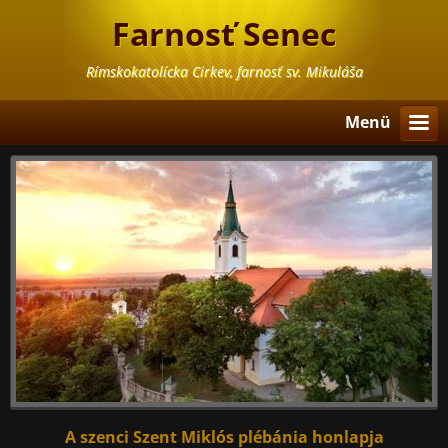
Farnosť Senec
Rímskokatolícka Cirkev, farnosť sv. Mikuláša
Menü
A szenci Szent Miklós plébánia honlapja