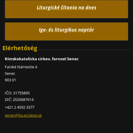
Liturgické čítania na dnes
Ige- és liturgikus naptár
Elérhetőség
Rímskokatolícka cirkev, farnosť Senec
Farské Námestie 4
Senec
903 01
IČO: 31755895
DIČ: 2020687614
+421 2 4592 3377
senec@ba
.ecclesi
a.sk