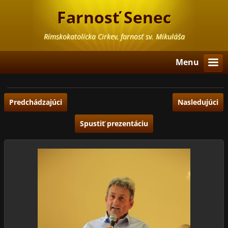
Farnosť Senec
Rímskokatolícka Cirkev, farnosť sv. Mikuláša
Menu
Predchádzajúci
Nasledujúci
Spustiť prezentáciu