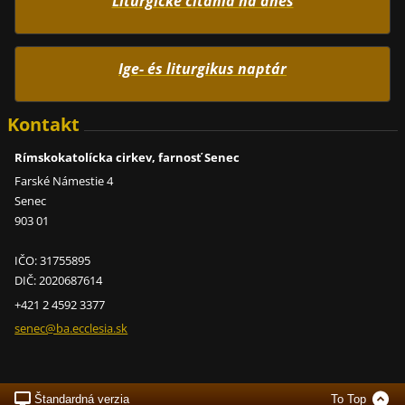
Liturgické čítania na dnes
Ige- és liturgikus naptár
Kontakt
Rímskokatolícka cirkev, farnosť Senec
Farské Námestie 4
Senec
903 01
IČO: 31755895
DIČ: 2020687614
+421 2 4592 3377
senec@ba
.ecclesi
a.sk
Štandardná verzia
To Top