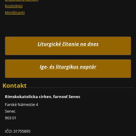
Kostolníci
Miništranti
Liturgické čítania na dnes
Ige- és liturgikus naptár
Kontakt
Rímskokatolícka cirkev, farnosť Senec
Farské Námestie 4
Senec
903 01
IČO: 31755895