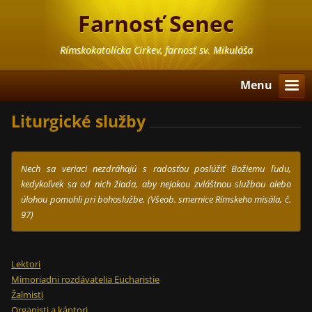
Farnosť Senec
Rímskokatolícka Cirkev, farnosť sv. Mikuláša
Menu
Liturgické služby
Nech sa veriaci nezdráhajú s radosťou poslúžiť Božiemu ľudu,
kedykoľvek sa od
nich žiada, aby nejakou zvláštnou službou alebo
úlohou pomohli pri bohoslužbe. (Všeob. smernice Rímskeho misála, č.
97)
Lektori
Mimoriadni rozdávatelia Eucharistie
Žalmisti
Organisti a kántori