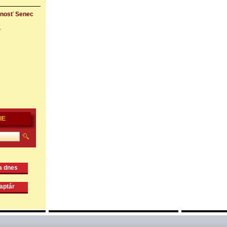
rnosť Senec
k
IE
na dnes
naptár