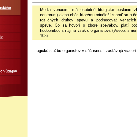
arského
Medzi veriacimi má osobitné liturgické poslanie 
cantorum)
alebo chór, ktorému prináleží starať sa o č
rozličných druhov
spevu a podnecovať veriacich
speve.
Čo sa hovorí o zbore spevákov,
platí p
hudobníkoch, najmä však o organistovi. (Všeob. sme
103)
lo
Lirugickú službu organistov v súčasnosti zastávajú viacerí 
ch údajov