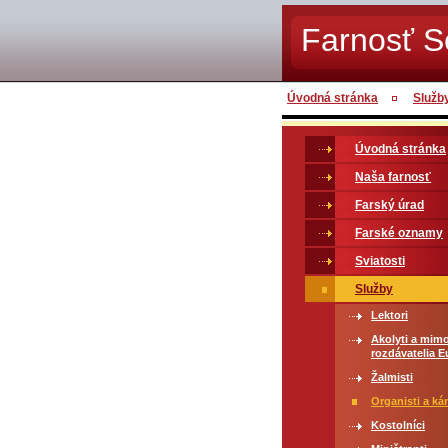
Farnosť 
Úvodná stránka
Služb
Úvodná stránka
Naša farnosť
Farský úrad
Farské oznamy
Sviatosti
Služby
Lektori
Akolyti a mimo
rozdávatelia E
Žalmisti
Organisti a ká
Kostolníci