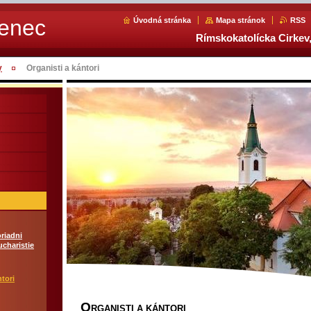
Senec
Úvodná stránka
Mapa stránok
RSS
Rímskokatolícka Cirkev,
y
Organisti a kántori
riadni
ucharistie
ntori
O
RGANISTI A KÁNTORI