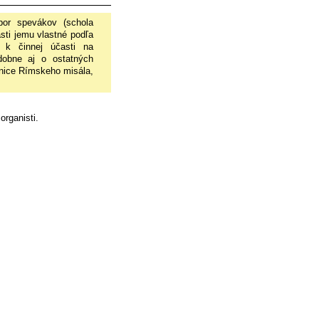
zbor spevákov (schola
asti jemu vlastné podľa
 k činnej účasti na
odobne aj o ostatných
rnice Rímskeho misála,
organisti.