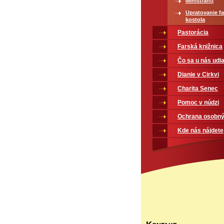
Miništranti
Upratovanie f
kostola
Pastorácia
Farská knižnica
Čo sa u nás udia
Dianie v Cirkvi
Charita Senec
Pomoc v núdzi
Ochrana osobný
Kde nás nájdete