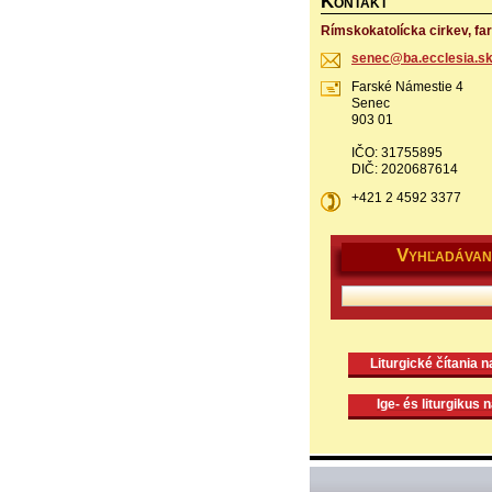
K
ONTAKT
Rímskokatolícka cirkev, fa
senec@ba
.ecclesi
a.s
Farské Námestie 4
Senec
903 01
IČO: 31755895
DIČ: 2020687614
+421 2 4592 3377
V
YHĽADÁVAN
Liturgické čítania 
Ige- és liturgikus 