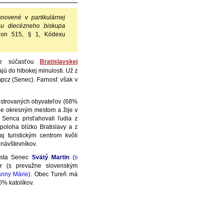
anovené v partikulárnej
itou diecézneho biskupa
non 515,
§ 1,
Kódexu
 je súčasťou
Bratislavskej
jú do hlbokej minulosti. Už z
pcz (Senec). Farnosť však v
istrovaných obyvateľov (68%
 je okresným mestom a žije v
Senca prisťahovali ľudia z
oloha blízko Bratislavy a z
j turistickým centrom kvôli
 návštevníkov.
esta Senec
Svätý Martin
(
s
r (s prevažne slovenským
anny Márie
). Obec Tureň má
0% katolíkov.