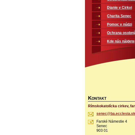
Dianie v Cirkvi
Charita Senec
Pomoc v núdzi
Ochrana osobný
Kde nás nájdete
K
ONTAKT
Rímskokatolícka cirkev, fa
senec@ba
.ecclesi
a.s
Farské Námestie 4
Senec
903 01