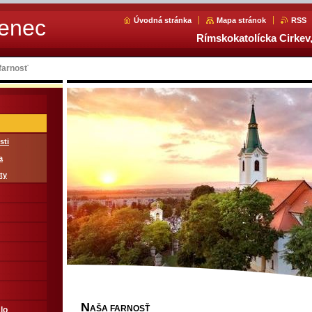
Senec
Úvodná stránka
Mapa stránok
RSS
Rímskokatolícka Cirkev,
farnosť
sti
a
ty
N
AŠA FARNOSŤ
lo