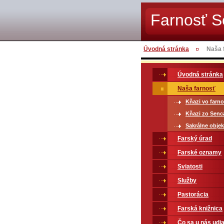
Farnosť 
Úvodná stránka
Naša 
Úvodná stránka
Naša farnosť
Kňazi vo farno
Kňazi zo Senc
Sakrálne objek
Farský úrad
Farské oznamy
Sviatosti
Služby
Pastorácia
Farská knižnica
Čo sa u nás udia