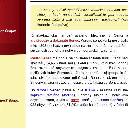
"Farnosť je určité spoločenstvo veriacich, natrvalo ust
cirkvi, o ktoré pastoračná starostlivosť je pod autor
zverená farárovi ako jeho vlastnému pastierovi."
(ká
kánonického práva)
ch údajov
Rímsko-katolícka farnosť svätého Mikuláša v Senci
arcidiecézy
a
dekanátu
Senec
.
Korene seneckej farnosti siaha
roku 1308 pochádza prvá písomná zmienka o fare v obci Sem
súčasnosti podlieha mnohým demografickým zmenám.
Mesto Senec
má podľa najnovšieho sčítania ľudu 17 050 reg
slov. nár., 14,46% maď. nár.), 9 468 (55,5%) katolíkov. Senec
ňom rozmanité obyvateľstvo, najmä v ostatnom čase sa do 
rozličných kútov Slovenska, čomu napomáha aj geografická p
toho plynúce pracované príležitosti. Senec je okrem toho a
Slnečným jazerám. Letné mesiace preto lákajú do Senca tisíce
Do
farnosti
Senec
patria aj dve
filiálky
- miestne časti m
kaplnkou svätého Martina
), Červený majer a Horný dvo
obyvateľstvom), a takisto
obec
Tureň
(
s kostolom Snežnej P
rnosť Senec
983 obyvateľov (z toho 61,8% maďarskej národnosti), z čoho 8
k