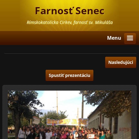
Farnosť Senec
Rímskokatolícka Cirkev, farnosť sv. Mikuláša
Menu
Nasledujúci
Spustiť prezentáciu