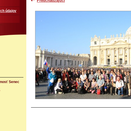
Predchádzajúci
ch údajov
rnosť Senec
k