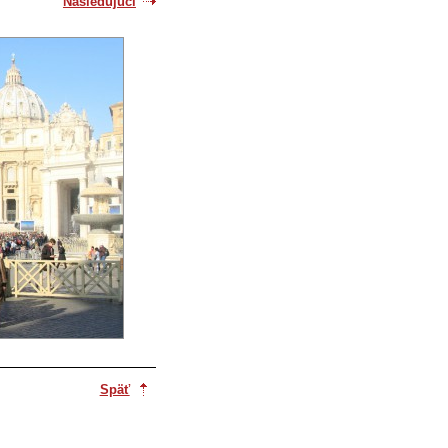
Nasledujúci
Späť