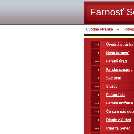
Farnosť 
Úvodná stránka
Fotog
Úvodná stránka
Naša farnosť
Farský úrad
Farské oznamy
Sviatosti
Služby
Pastorácia
Farská knižnica
Čo sa u nás udia
Dianie v Cirkvi
Charita Senec