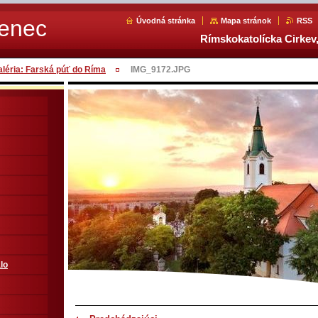
Senec
Úvodná stránka
Mapa stránok
RSS
Rímskokatolícka Cirkev,
aléria: Farská púť do Ríma
IMG_9172.JPG
lo