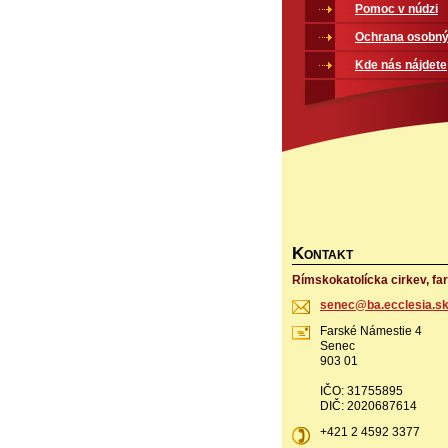
Pomoc v núdzi
Ochrana osobný
Kde nás nájdete
K
ONTAKT
Rímskokatolícka cirkev, fa
senec@ba
.ecclesi
a.s
Farské Námestie 4
Senec
903 01
IČO: 31755895
DIČ: 2020687614
+421 2 4592 3377