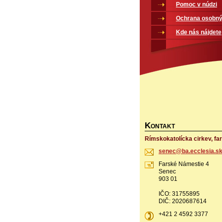
Pomoc v núdzi
Ochrana osobný
Kde nás nájdete
K
ONTAKT
Rímskokatolícka cirkev, fa
senec@ba
.ecclesi
a.s
Farské Námestie 4
Senec
903 01
IČO: 31755895
DIČ: 2020687614
+421 2 4592 3377