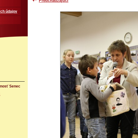
Predchádzajúci
ch údajov
rnosť Senec
k