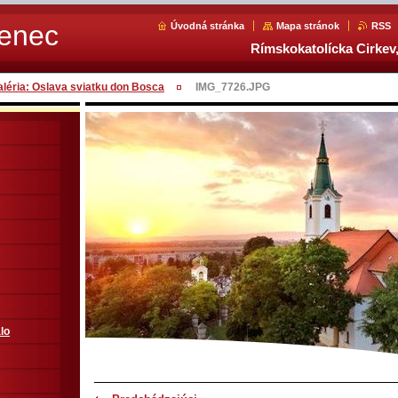
Senec
Úvodná stránka
Mapa stránok
RSS
Rímskokatolícka Cirkev,
aléria: Oslava sviatku don Bosca
IMG_7726.JPG
lo