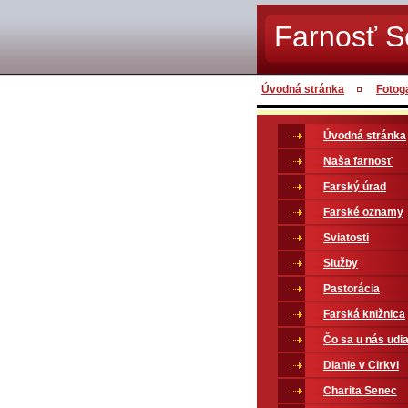
Farnosť 
Úvodná stránka
Fotog
Úvodná stránka
Naša farnosť
Farský úrad
Farské oznamy
Sviatosti
Služby
Pastorácia
Farská knižnica
Čo sa u nás udia
Dianie v Cirkvi
Charita Senec