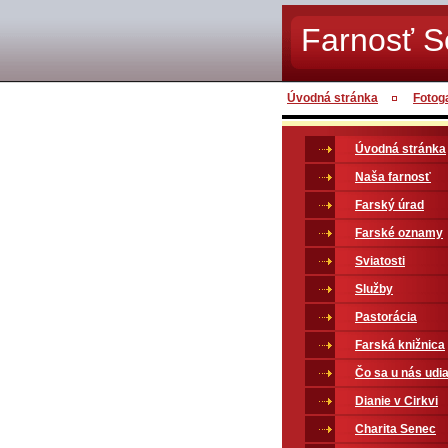
Farnosť 
Úvodná stránka
Fotog
Úvodná stránka
Naša farnosť
Farský úrad
Farské oznamy
Sviatosti
Služby
Pastorácia
Farská knižnica
Čo sa u nás udia
Dianie v Cirkvi
Charita Senec