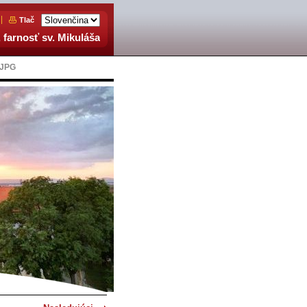
Tlač
 farnosť sv. Mikuláša
.JPG