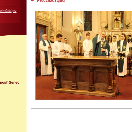
Predchádzajúci
ch údajov
rnosť Senec
k