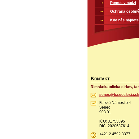
Pomoc v núdzi
Ochrana osobný
Kde nás nájdete
K
ONTAKT
Rímskokatolícka cirkev, fa
senec@ba
.ecclesi
a.s
Farské Námestie 4
Senec
903 01
IČO: 31755895
DIČ: 2020687614
+421 2 4592 3377