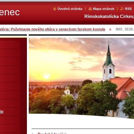
Senec
Úvodná stránka
Mapa stránok
RSS
Rímskokatolícka Cirkev,
aléria: Požehnanie nového oltára v seneckom farskom kostole
IMG_3838
lo