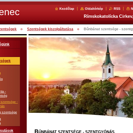
Senec
Kezdőlap
Oldaltérkép
RSS
N
Rímskokatolícka Cirkev,
szentségek
Szentségek kiszolgáltatása
Bűnbánat szentsége - szent
égünk
ntségek
a
ég
tia -
ntség
 szentsége -
nás
 szentsége
k
a
B
rsulások
ŰNBÁNAT SZENTSÉGE - SZENTGYÓNÁS