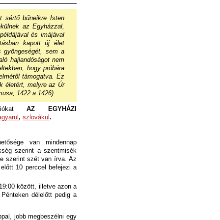
 sértő bűneikre Isten
ékülnek az Egyházzal,
példájával és imájával
ásban kapott új élet
s gyöngeségét, sem a
aló hajlandóságot nem
ltekben, hogy próbára
yelmétől támogatva. Ez
 életért, melyre az Úr
musa, 1422 a 1426)
ációkat
AZ EGYHÁZI
gyarul
,
szlovákul
.
hetősége van mindennap
ükség szerint a szentmisék
e szerint szét van írva. Az
 előtt 10 perccel befejezi a
9:00 között, illetve azon a
 Pénteken délelőtt pedig a
pal, jobb megbeszélni egy