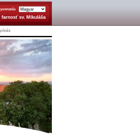
yomtatás
 farnosť sv. Mikuláša
gyónás