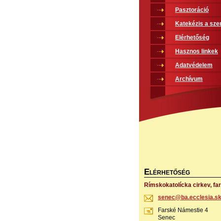
Pasztoráció
Katekézis a sze
Elérhetőség
Hasznos linkek
Adatvédelem
Archívum
E
LÉRHETŐSÉG
Rímskokatolícka cirkev, fa
senec@ba
.ecclesi
a.s
Farské Námestie 4
Senec