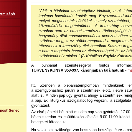
"
Akik a bűnbánat szentségéhez járulnak, azok Istent
ntmiséről
irgalmas bocsánatát kapják meg. Egyszersmind kib
melyet megsebeztek bűnükkel, s mely szeretetével, 
közreműködik megtérésükben. A keresztény beavat
azonban sem az emberi természet törékenységét é
hagyomány által concupiscentiának nevezett bűnre v
szüntette meg, s ez utóbbi megmarad a megkereszte
tétessenek a keresztény élet harcában Krisztus keg
a harc a megtérés harca az életszentségért és az örök
szüntelenül hív minket." (A Katolikus Egyház Katekiz
A bűnbánat szenstéségéről fontos inform
TÖRVÉNYKÖNYV 959-997. kánonjaiban találhatunk -
ma
Itt, Szencen a plébániatemplomban mindenkinek le
a szentgyónáshoz járulni a szentmisék előtt, illetve sz
alatt is. Minden pap úgy gyóntat ahogy a szentmisék rendj
a pap, aki liturgikus szolgálatot fog végezni, a szolgálata
gyóntatást.
rnosť Senec
Az első pénteki hét alatt minden nap van gyóntatás 17:00-1
héten szerdán és csütörtökön délelőtt 9:00-11:00 között.
k
betegeket látogatjuk.
Ha valakinek szüksége van hosszabb beszélgetésre a pap