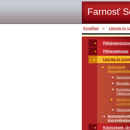
Farnosť 
Kezdőlap
Liturgia és 
Plébániaközöss
Plébaniahivatal
Liturgia és sze
Szentségek
kiszolgáltatás
Kereszts
Bérmálás
Eucharisz
Oltárisze
Bűnbánat
szentgyó
Házasság
Szentelménye
kiszolgáltatás
Közösségek, tá