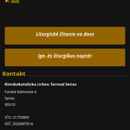
Späť
Liturgické čítania na dnes
Ige- és liturgikus naptár
Kontakt
Rímskokatolícka cirkev, farnosť Senec
Farské Námestie 4
Senec
903 01
IČO: 31755895
DIČ: 2020687614