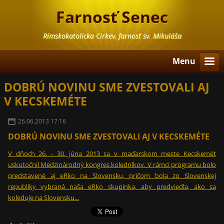
Farnosť Senec
Rímskokatolícka Cirkev, farnosť sv. Mikuláša
Menu
DOBRÚ NOVINU SME ZVESTOVALI AJ
V KECSKEMÉTE
26.06.2013 17:16
DOBRÚ NOVINU SME ZVESTOVALI AJ V KECSKEMÉTE
V dňoch 26. - 30. júna 2013 sa v maďarskom meste Kecskemét
uskutočnil Medzinárodný kongres koledníkov. V rámci programu bolo
predstavené aj eRko na Slovensku, pričom bola zo Slovenskej
republiky vybraná naša eRko skupinka, aby predviedla, ako sa
koleduje na Slovensku...