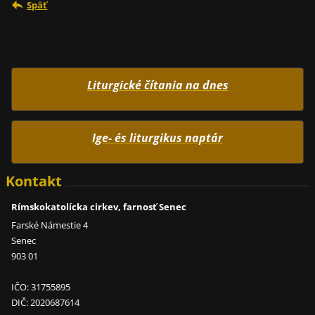
Späť
Liturgické čítania na dnes
Ige- és liturgikus naptár
Kontakt
Rímskokatolícka cirkev, farnosť Senec
Farské Námestie 4
Senec
903 01
IČO: 31755895
DIČ: 2020687614