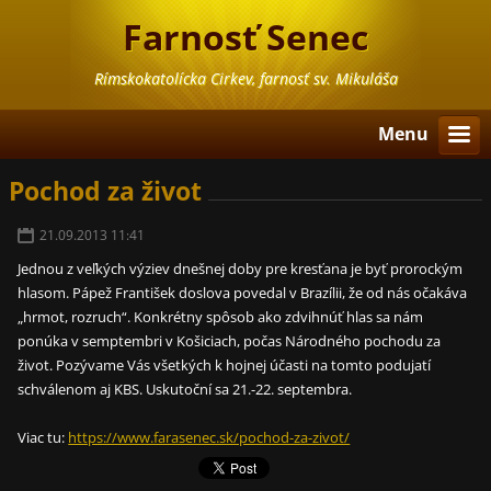
Farnosť Senec
Rímskokatolícka Cirkev, farnosť sv. Mikuláša
Menu
Pochod za život
21.09.2013 11:41
Jednou z veľkých výziev dnešnej doby pre kresťana je byť prorockým
hlasom. Pápež František doslova povedal v Brazílii, že od nás očakáva
„hrmot, rozruch“. Konkrétny spôsob ako zdvihnúť hlas sa nám
ponúka v semptembri v Košiciach, počas Národného pochodu za
život. Pozývame Vás všetkých k hojnej účasti na tomto podujatí
schválenom aj KBS. Uskutoční sa 21.-22. septembra.
Viac tu:
https://www.farasenec.sk/pochod-za-zivot/