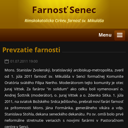
Farnosť Senec
Rímskokatolícka Cirkev, farnosť sv. Mikuláša
Menu
Prevzatie farnosti
01.07.2011 19:00
Mons. Stanislav Zvolenský, bratislavský arcibiskup-metropolita, zveril
od 1. júla 2011 farnosť sv. Mikuláša v Senci formačnej Komunite
Oratória svätého Filipa Neriho. Moderátorom tejto komunity je otec
Juraj Vittek. Za farárov "in solidum" ako celku boli vymenovaní o.
Andrej Šottník (moderátor), o. Juraj Vittek a o. Zdenko Sitka. 1. júla
2011, na sviatok Božského Srdca Ježišovho, prebrali noví farári farnosť
za prítomnosti Mons. Jána Formánka, generálneho vikára a vdp.
Stanislava Stohla, dekana seneckého dekanátu. Po sv. omši bolo prvé
neformálne stretnutie veriacich s novými farármi v Pastoračnom
centre v Senci.