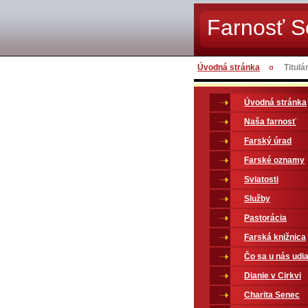
Farnosť 
Úvodná stránka
Titulá
Úvodná stránka
Naša farnosť
Farský úrad
Farské oznamy
Sviatosti
Služby
Pastorácia
Farská knižnica
Čo sa u nás udia
Dianie v Cirkvi
Charita Senec