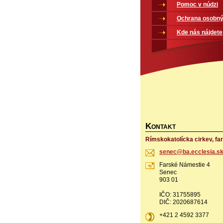
Pomoc v núdzi
Ochrana osobný
Kde nás nájdete
K
ONTAKT
Rímskokatolícka cirkev, fa
senec@ba
.ecclesi
a.s
Farské Námestie 4
Senec
903 01
IČO: 31755895
DIČ: 2020687614
+421 2 4592 3377