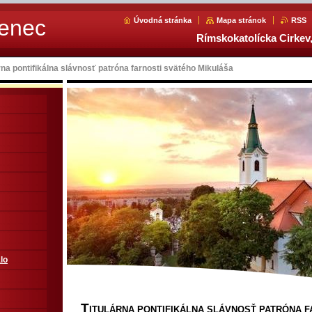
Senec
Úvodná stránka
Mapa stránok
RSS
Rímskokatolícka Cirkev,
rna pontifikálna slávnosť patróna farnosti svätého Mikuláša
lo
T
ITULÁRNA PONTIFIKÁLNA SLÁVNOSŤ PATRÓNA 