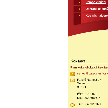
Pomoc v núdzi
Ochrana osobný
Kde nás nájdete
K
ONTAKT
Rímskokatolícka cirkev, fa
senec@ba
.ecclesi
a.s
Farské Námestie 4
Senec
903 01
IČO: 31755895
DIČ: 2020687614
+421 2 4592 3377