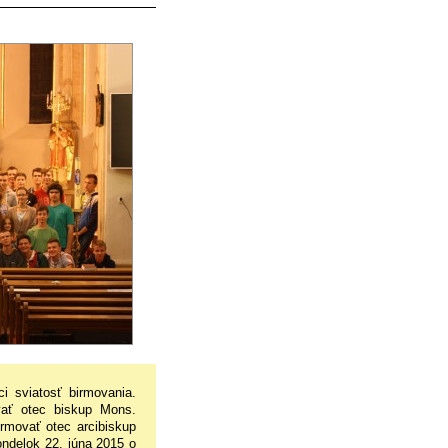
i sviatosť birmovania.
vať otec biskup Mons.
rmovať otec arcibiskup
ndelok 22. júna 2015 o