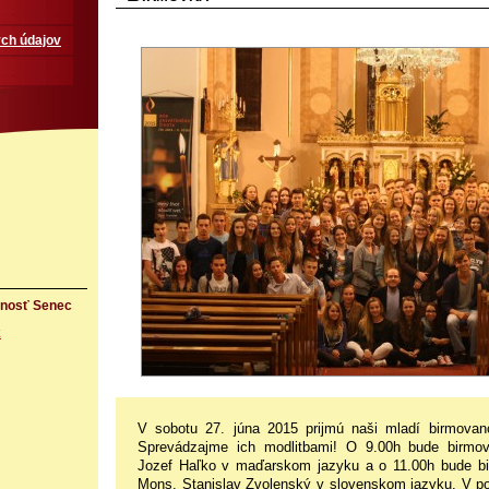
ch údajov
rnosť Senec
k
V sobotu 27. júna 2015 prijmú naši mladí birmovanc
Sprevádzajme ich modlitbami! O 9.00h bude birmo
Jozef Haľko v maďarskom jazyku a o 11.00h bude bi
Mons. Stanislav Zvolenský v slovenskom jazyku. V po