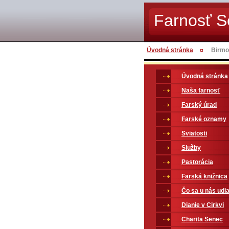
Farnosť 
Úvodná stránka
Birmo
Úvodná stránka
Naša farnosť
Farský úrad
Farské oznamy
Sviatosti
Služby
Pastorácia
Farská knižnica
Čo sa u nás udia
Dianie v Cirkvi
Charita Senec