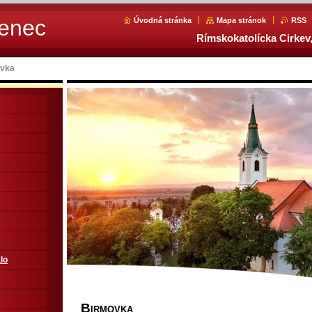
Senec
Úvodná stránka
Mapa stránok
RSS
Rímskokatolícka Cirkev,
vka
lo
B
IRMOVKA