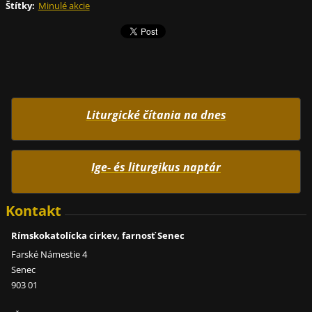
Štítky
:
Minulé akcie
Liturgické čítania na dnes
Ige- és liturgikus naptár
Kontakt
Rímskokatolícka cirkev, farnosť Senec
Farské Námestie 4
Senec
903 01