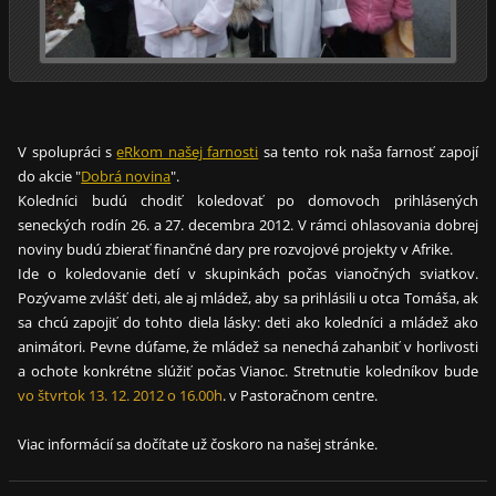
V spolupráci s
eRkom našej farnosti
sa tento rok naša farnosť zapojí
do akcie "
Dobrá novina
".
Koledníci budú chodiť koledovať po domovoch prihlásených
seneckých rodín 26. a 27. decembra 2012. V rámci ohlasovania dobrej
noviny budú zbierať finančné dary pre rozvojové projekty v Afrike.
Ide o koledovanie detí v skupinkách počas vianočných sviatkov.
Pozývame zvlášť deti, ale aj mládež, aby sa prihlásili u otca Tomáša, ak
sa chcú zapojiť do tohto diela lásky: deti ako koledníci a mládež ako
animátori. Pevne dúfame, že mládež sa nenechá zahanbiť v horlivosti
a ochote konkrétne slúžiť počas Vianoc. Stretnutie koledníkov bude
vo štvrtok 13. 12. 2012 o 16.00h
. v Pastoračnom centre.
Viac informácií sa dočítate už čoskoro na našej stránke.