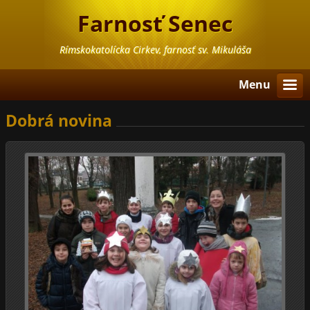
Farnosť Senec
Rímskokatolícka Cirkev, farnosť sv. Mikuláša
Menu
Dobrá novina