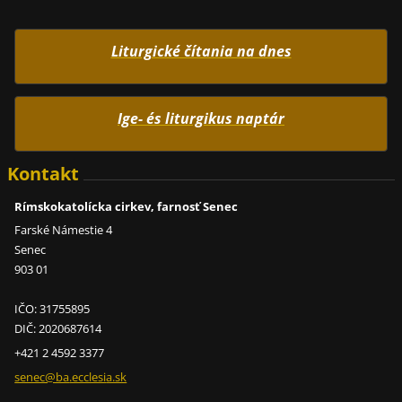
Liturgické čítania na dnes
Ige- és liturgikus naptár
Kontakt
Rímskokatolícka cirkev, farnosť Senec
Farské Námestie 4
Senec
903 01
IČO: 31755895
DIČ: 2020687614
+421 2 4592 3377
senec@ba
.ecclesi
a.sk