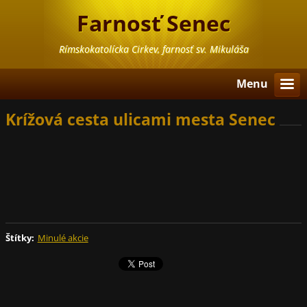
Farnosť Senec
Rímskokatolícka Cirkev, farnosť sv. Mikuláša
Menu
Krížová cesta ulicami mesta Senec
Štítky
:
Minulé akcie