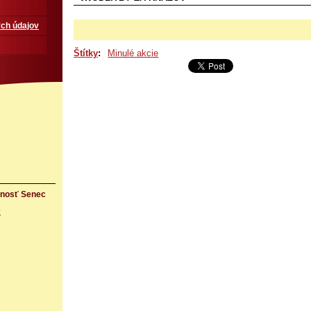
ch údajov
Štítky
:
Minulé akcie
rnosť Senec
k