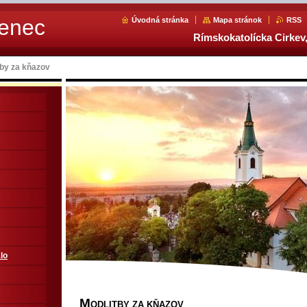
Senec
Úvodná stránka
Mapa stránok
RSS
Rímskokatolícka Cirkev,
tby za kňazov
lo
M
ODLITBY ZA KŇAZOV