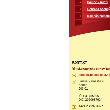
Pomoc v núdzi
Ochrana osobný
Kde nás nájdete
K
ONTAKT
Rímskokatolícka cirkev, fa
senec@ba
.ecclesi
a.s
Farské Námestie 4
Senec
903 01
IČO: 31755895
DIČ: 2020687614
+421 2 4592 3377