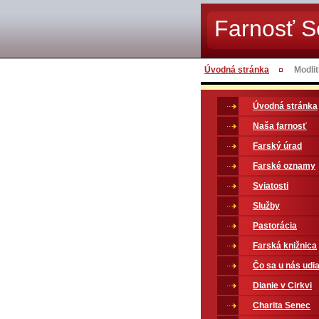
Farnosť 
Úvodná stránka
Modli
Úvodná stránka
Naša farnosť
Farský úrad
Farské oznamy
Sviatosti
Služby
Pastorácia
Farská knižnica
Čo sa u nás udia
Dianie v Cirkvi
Charita Senec