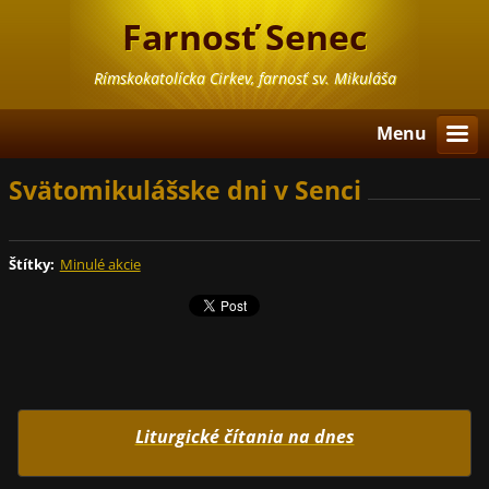
Farnosť Senec
Rímskokatolícka Cirkev, farnosť sv. Mikuláša
Menu
Svätomikulášske dni v Senci
Štítky
:
Minulé akcie
Liturgické čítania na dnes