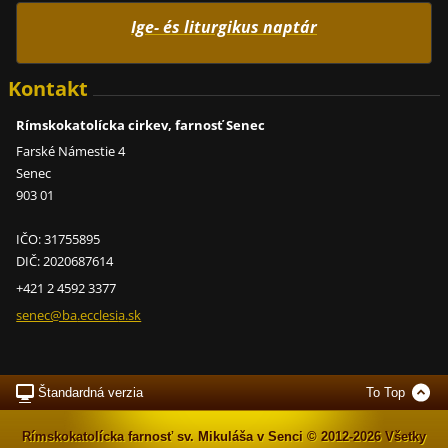
Ige- és liturgikus naptár
Kontakt
Rímskokatolícka cirkev, farnosť Senec
Farské Námestie 4
Senec
903 01
IČO: 31755895
DIČ: 2020687614
+421 2 4592 3377
senec@ba
.ecclesi
a.sk
Štandardná verzia
To Top
Rímskokatolícka farnosť sv. Mikuláša v Senci © 2012-2026 Všetky