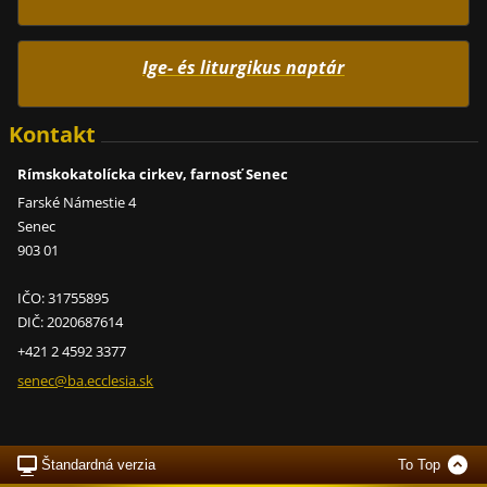
Ige- és liturgikus naptár
Kontakt
Rímskokatolícka cirkev, farnosť Senec
Farské Námestie 4
Senec
903 01
IČO: 31755895
DIČ: 2020687614
+421 2 4592 3377
senec@ba
.ecclesi
a.sk
Štandardná verzia
To Top