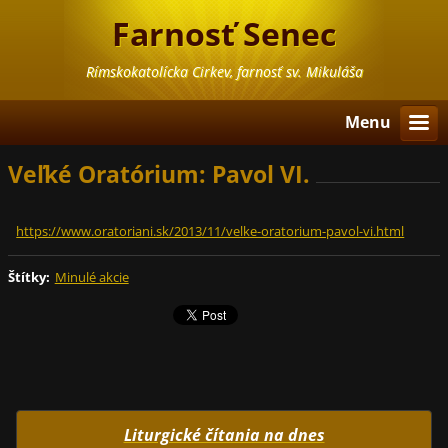
Farnosť Senec
Rímskokatolícka Cirkev, farnosť sv. Mikuláša
Menu
Veľké Oratórium: Pavol VI.
https://www.oratoriani.sk/2013/11/velke-oratorium-pavol-vi.html
Štítky
:
Minulé akcie
Liturgické čítania na dnes