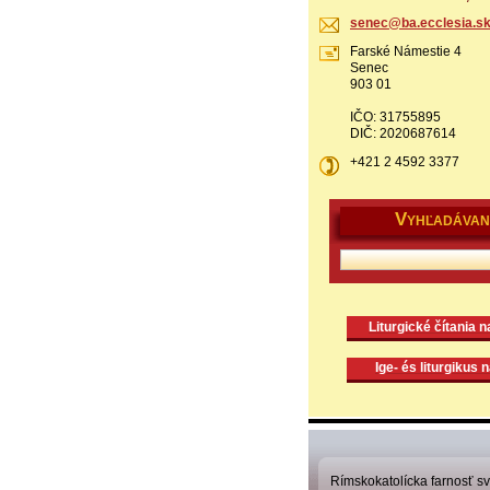
senec@ba
.ecclesi
a.s
Farské Námestie 4
Senec
903 01
IČO: 31755895
DIČ: 2020687614
+421 2 4592 3377
V
YHĽADÁVAN
Liturgické čítania 
Ige- és liturgikus 
Rímskokatolícka farnosť s