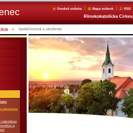
Senec
Úvodná stránka
Mapa stránok
RSS
Rímskokatolícka Cirkev,
rácia
Spoločenstvá a združenia
ivity
a združenia
 saleziánov
covníkov a
osť