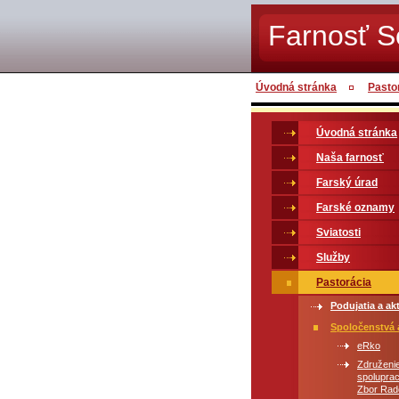
Farnosť 
Úvodná stránka
Pasto
Úvodná stránka
Naša farnosť
Farský úrad
Farské oznamy
Sviatosti
Služby
Pastorácia
Podujatia a akt
Spoločenstvá 
eRko
Združenie
spolupra
Zbor Rad