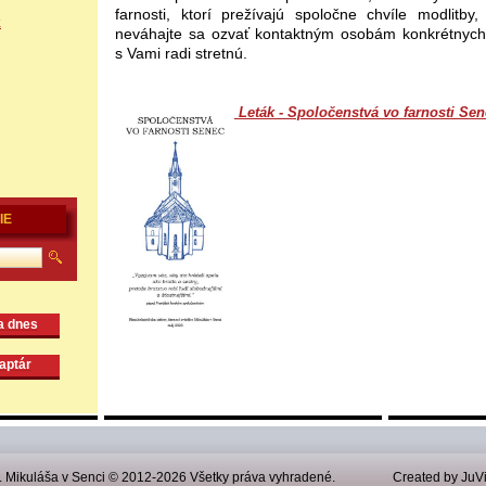
farnosti, ktorí prežívajú spoločne chvíle modlitby, 
k
neváhajte sa ozvať kontaktným osobám konkrétnych s
s Vami radi stretnú.
Leták - Spoločenstvá vo farnosti Se
IE
na dnes
naptár
v. Mikuláša v Senci © 2012-2026 Všetky práva vyhradené.
Created by JuVi,