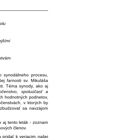
polu
ejšími
nstvám
o synodálneho procesu,
ej farnosti sv. Mikuláša
osti. Téma synody, ako aj
očenstvo, spoluúčasť a
ch hodnotných podnetov,
očenstvách, v ktorých by
ovzbudzovať sa navzájom
 aj tento leták - zoznam
nových členov.
 pridať k veriacim našej