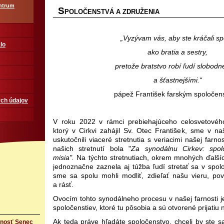
ntrum
S
POLOČENSTVÁ A ZDRUŽENIA
„Vyzývam vás, aby ste kráčali s
lo
ako bratia a sestry,
pretože bratstvo robí ľudí slobodn
a šťastnejšími.“
pápež František farským spoloče
ch údajov
V roku 2022 v rámci prebiehajúceho celosvetovéh
ktorý v Cirkvi zahájil Sv. Otec František, sme v naš
uskutočnili viaceré stretnutia s veriacimi našej farn
našich stretnutí bola "
Za synodálnu Cirkev: spol
misia".
Na týchto stretnutiach, okrem mnohých ďalší
jednoznačne zaznela aj túžba ľudí stretať sa v spol
sme sa spolu mohli modliť, zdieľať našu vieru, p
a rásť.
Ovocím tohto synodálneho procesu v našej farnosti je
spoločenstiev, ktoré tu pôsobia a sú otvorené prijatiu 
Ak teda práve hľadáte spoločenstvo, chceli by ste sa
rnosť Senec