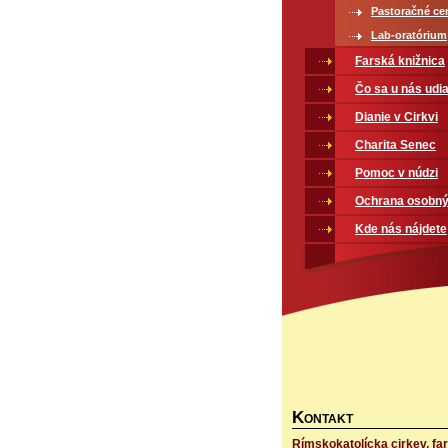
Pastoračné ce
Lab-oratórium
Farská knižnica
Čo sa u nás udia
Dianie v Cirkvi
Charita Senec
Pomoc v núdzi
Ochrana osobný
Kde nás nájdete
K
ONTAKT
Rímskokatolícka cirkev, fa